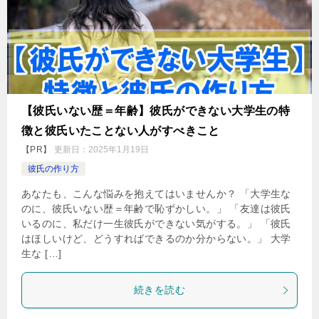
【彼氏いない歴＝年齢】彼氏ができない大学生の特
徴と彼氏いたことない人がすべきこと
【PR】
更新日：
2025年1月19日
彼氏の作り方
あなたも、こんな悩みを抱えてはいませんか？ 「大学生な
のに、彼氏いない歴＝年齢で恥ずかしい。」 「友達は彼氏
いるのに、私だけ一生彼氏ができない気がする。」 「彼氏
はほしいけど、どうすればできるのか分からない。」 大学
生な […]
続きを読む