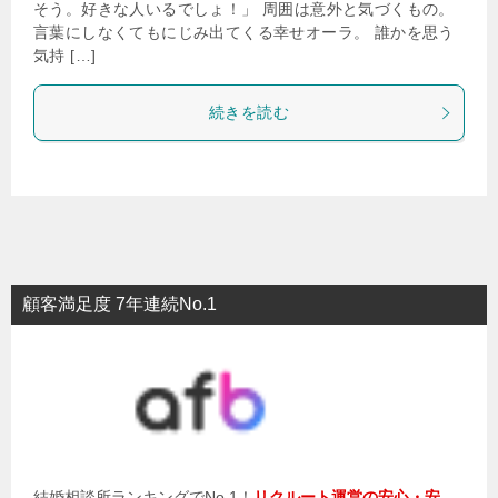
そう。好きな人いるでしょ！」 周囲は意外と気づくもの。
言葉にしなくてもにじみ出てくる幸せオーラ。 誰かを思う
気持 […]
続きを読む
顧客満足度 7年連続No.1
結婚相談所ランキングでNo.1！
リクルート運営の安心・安