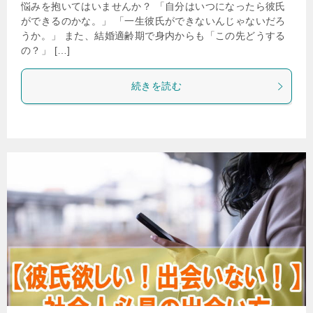
悩みを抱いてはいませんか？ 「自分はいつになったら彼氏
ができるのかな。」 「一生彼氏ができないんじゃないだろ
うか。」 また、結婚適齢期で身内からも「この先どうする
の？」 […]
続きを読む