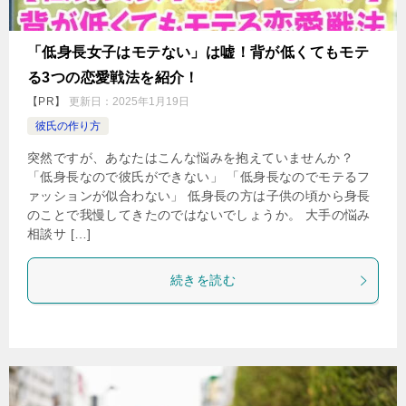
「低身長女子はモテない」は嘘！背が低くてもモテ
る3つの恋愛戦法を紹介！
【PR】
更新日：
2025年1月19日
彼氏の作り方
突然ですが、あなたはこんな悩みを抱えていませんか？
「低身長なので彼氏ができない」 「低身長なのでモテるフ
ァッションが似合わない」 低身長の方は子供の頃から身長
のことで我慢してきたのではないでしょうか。 大手の悩み
相談サ […]
続きを読む