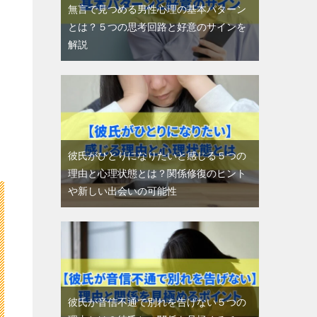
無言で見つめる男性心理の基本パターン
とは？５つの思考回路と好意のサインを
解説
彼氏がひとりになりたいと感じる５つの
理由と心理状態とは？関係修復のヒント
や新しい出会いの可能性
彼氏が音信不通で別れを告げない５つの