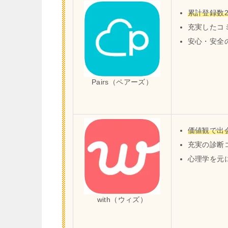
累計登録数2
充実したコ
安心・安全
Pairs（ペアーズ）
価値観で出
充実の診断
心理学を元
with（ウィズ）