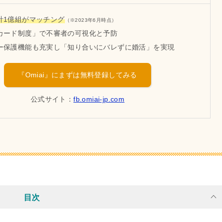
計1億組がマッチング
（※2023年6月時点）
カード制度」で不審者の可視化と予防
ー保護機能も充実し「知り合いにバレずに婚活」を実現
『Omiai』にまずは無料登録してみる
公式サイト：
fb.omiai-jp.com
目次