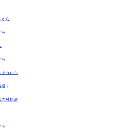
うから
から
ら
から
しまうから
普通？
つの対処法
する